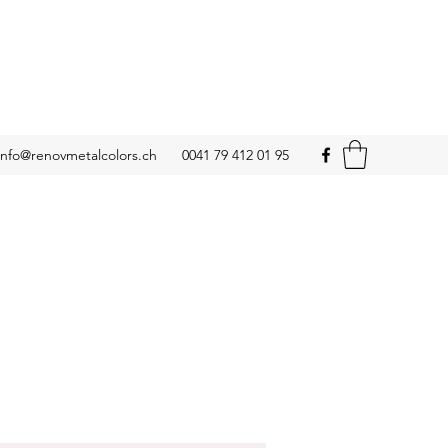
info@renovmetalcolors.ch
0041 79 412 01 95