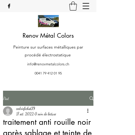
Renov Métal Colors
Peinture sur surfaces métalliques par
procédé électrostatique
info@renovmetalcolors.ch
0041 79 412 01 95
Post
cedricfichot39
17 oct. 2022
0 min de lecture
traitement anti rouille noir
après sablage et teinte de