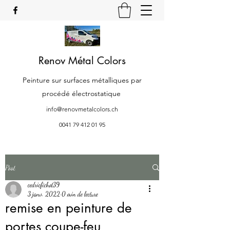
Renov Métal Colors
Peinture sur surfaces métalliques par
procédé électrostatique
info@renovmetalcolors.ch
0041 79 412 01 95
Post
cedricfichot39
3 janv. 2022
0 min de lecture
remise en peinture de
portes coupe-feu