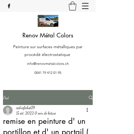
Renov Métal Colors
Peinture sur surfaces métalliques par
procédé électrostatique
info@renovmetalcolors.ch
0041 79 412 01 95
Post
cedricfichot39
15 oct. 2022
0 min de lecture
remise en peinture d' un
portillon et d' un portail (