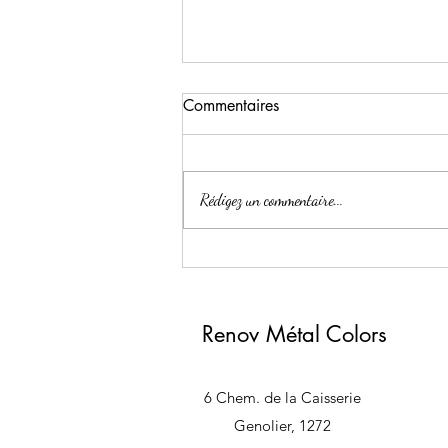
Commentaires
Rédigez un commentaire...
changement de couleur sur
portes en bois et coffret
électrique
Renov Métal Colors
6 Chem. de la Caisserie
Genolier, 1272