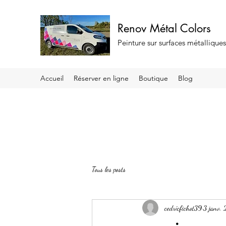
Renov Métal Colors
Peinture sur surfaces métallique
Accueil
Réserver en ligne
Boutique
Blog
Tous les posts
cedricfichot39
3 janv.