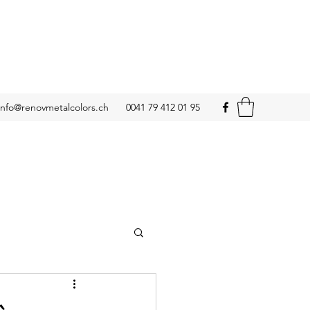
info@renovmetalcolors.ch
0041 79 412 01 95