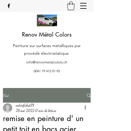
Renov Métal Colors
Peinture sur surfaces métalliques par
procédé électrostatique
info@renovmetalcolors.ch
0041 79 412 01 95
Post
cedricfichot39
28 mai 2022
0 min de lecture
remise en peinture d' un
petit toit en bacs acier