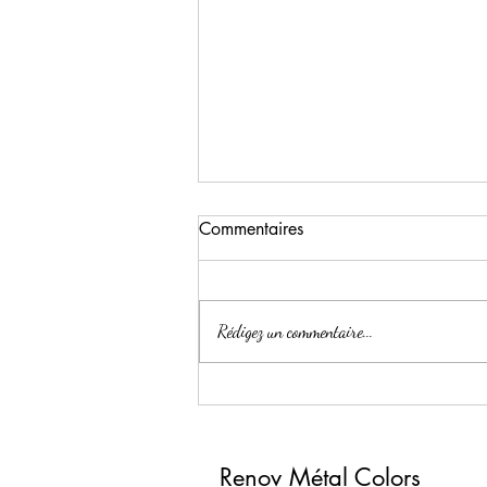
Commentaires
Rédigez un commentaire...
changement de couleur sur
portes en bois et coffret
électrique
Renov Métal Colors