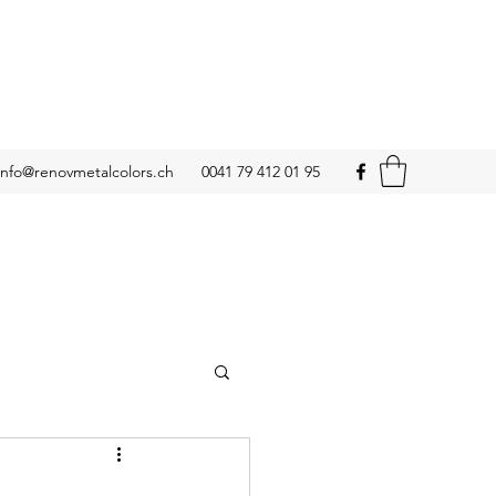
info@renovmetalcolors.ch
0041 79 412 01 95