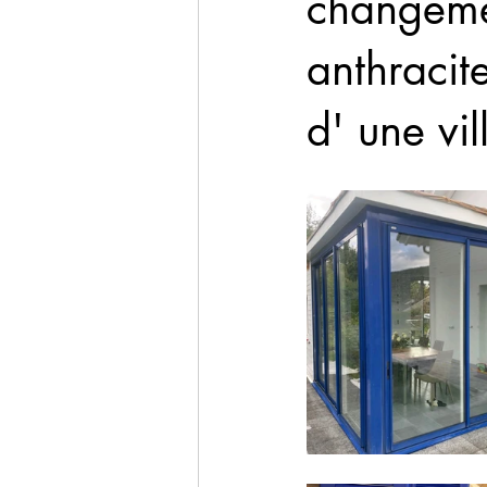
changeme
anthracit
d' une vi