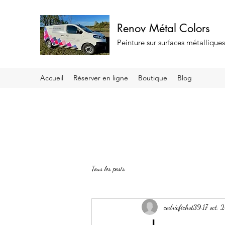
Renov Métal Colors
Peinture sur surfaces métallique
Accueil
Réserver en ligne
Boutique
Blog
Tous les posts
cedricfichot39
17 oct.